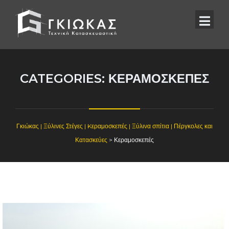
CATEGORIES:
ΚΕΡΑΜΟΣΚΕΠΈΣ
Γκιώκας | Ξύλινες Στέγες | Kεραμοσκεπές | Ξύλινα σπίτια | Πέργκολες και
Κατασκεύες
>
Κεραμοσκεπές