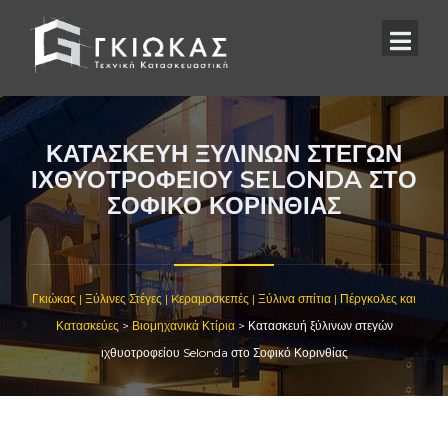
ΚΑΤΑΣΚΕΥΉ ΞΎΛΙΝΩΝ ΣΤΕΓΏΝ
ΙΧΘΥΟΤΡΟΦΕΊΟΥ SELONDA ΣΤΟ
ΣΟΦΙΚΌ ΚΟΡΙΝΘΊΑΣ
Γκιώκας | Ξύλινες Στέγες | Kεραμοσκεπές | Ξύλινα σπίτια | Πέργκολες και
Κατασκεύες
>
Βιομηχανικά Κτίρια
>
Κατασκευή ξύλινων στεγών
ιχθυοτροφείου Selonda στο Σοφικό Κορινθίας