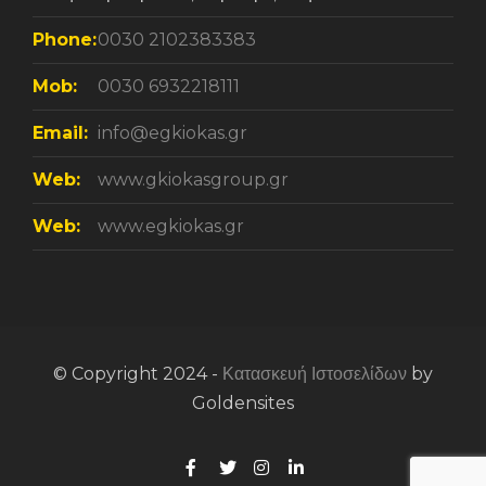
Phone:
0030 2102383383
Mob:
0030 6932218111
Email:
info@egkiokas.gr
Web:
www.gkiokasgroup.gr
Web:
www.egkiokas.gr
© Copyright 2024 -
Κατασκευή Ιστοσελίδων
by
Goldensites