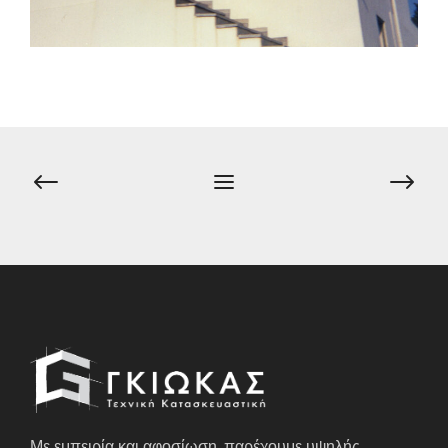
Πλοήγηση
άρθρων
Με εμπειρία και αφοσίωση, παρέχουμε υψηλής