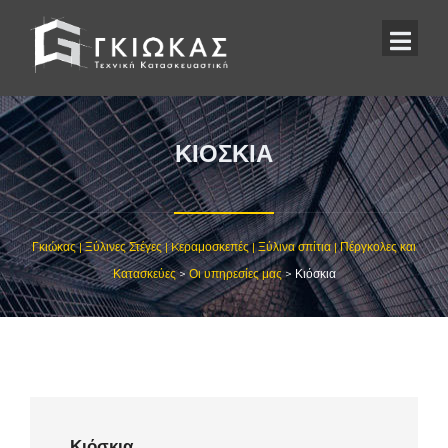
ΚΙΌΣΚΙΑ
Γκιώκας | Ξύλινες Στέγες | Kεραμοσκεπές | Ξύλινα σπίτια | Πέργκολες και
Κατασκεύες
>
Οι υπηρεσίες μας
>
Κιόσκια
Κιόσκια